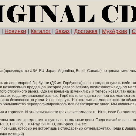
|
Новинки
|
Каталог
|
Заказ
|
Доставка
|
МузАрхив
|
С
(производство USA, EU, Japan, Argentina, Brazil, Canada) по ценам ниже, че
 до легендарной Горбушки (ДК им. Горбунова) и на выходных купить себе там 
ки независимых продавцов, которое давало всякому возможность в одном мес
го стихийного рынка. Однако времена изменились, и теперь новая, так наз
 живших тогда музыкальной жизнью, Горб являлся единственной возможность
нка безвозвратно ушли. Их не вернуть. Но остались немногие осколки «был
Но большинство перепрофилировалось или безвозвратно ушло. Мы являемся одн
 и торговли. И эти возможности грех не использовать. Итак, если Вы заинт
нужны никакие «редкости», а нужны оптимальные цены. Тогда скачайте наш е
XRCD, HD-DVD, Blu-Ray, SHMCD, Blu-SpecCD & etc.
 позиции, которых не встретишь в стандартных супермаркетах. Тогда к Вашим
иона позиций)