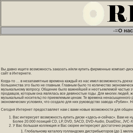
-=
О нас
Вы давно ищите возможность заказать и/или купить фирменные компакт-диски 
сайт в Интернете.
Когда-то … в незапамятные времена каждый из нас имел возможность доехать
большинства это было не главным. Главным было то количество экономичес
музыкальному вопросу. Общение было важнейшей и неотъемлемой частью это
продавцов, которым она являлась все девяностые годы. Для многих людей,
музыкальный носитель) по приемлемым ценам. Те времена ненасыщенного ры
экономических условиях, что создало для них руководство завода «Рубин». 
Сегодня Интернет предоставляет нам с вами новые возможности для общения
Вас интересует возможность купить диски «здесь-и-сейчас». Вам не 
Более 20.000 позиций CD, LP, DVD, SACD, DVD-Audio, DualDisc, JVC-
У Вас большая коллекция и Вас скорее интересуют достаточно редкие
Глобальному каталогу голландских дистрибьюторов (до 1 милл