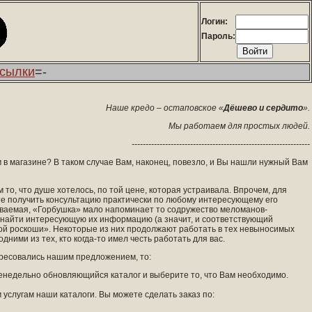
Логин:
Пароль:
сылки
=-
Наше кредо – остаповское «
Дёшево и сердито
».
Мы работаем для простых людей.
----------------------------------------------------------------
м в магазине? В таком случае Вам, наконец, повезло, и Вы нашли нужный Вам
то, что душе хотелось, по той цене, которая устраивала. Впрочем, для
те получить консультацию практически по любому интересующему его
ываемая, «Горбушка» мало напоминает то содружество меломанов-
ю найти интересующую их информацию (а значит, и соответствующий
ой роскоши». Некоторые из них продолжают работать в тех невыносимых
ими из тех, кто когда-то имел честь работать для вас.
ересовались нашим предложением, то:
женедельно обновляющийся каталог и выберите то, что Вам необходимо.
 услугам наши каталоги. Вы можете сделать заказ по: