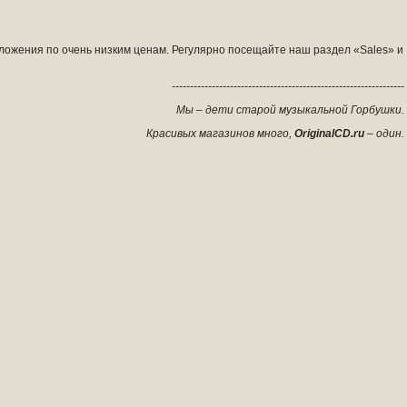
ложения по очень низким ценам. Регулярно посещайте наш раздел «Sales» и
----------------------------------------------------------------
Мы – дети старой музыкальной Горбушки.
Красивых магазинов много,
OriginalCD
.
ru
– один.